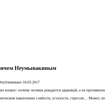
овичем Неумывакиным
Опубликовано
18.05.2017
дин вопрос: почему человек рождается здоровый, а на протяжени
роническом накоплении слабости, усталости, стрессов… Может, н