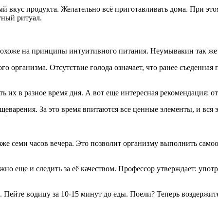
ный вкус продукта. Желательно всё приготавливать дома. При эт
тный ритуал.
хоже на принципы интуитивного питания. Неумывакин так же гов
о организма. Отсутствие голода означает, что ранее съеденная 
ть их в разное время дня. А вот еще интересная рекомендация: 
еварения. За это время впитаются все ценные элементы, и вся э
же семи часов вечера. Это позволит организму выполнить самоо
ужно еще и следить за её качеством. Профессор утверждает: упо
. Пейте водицу за 10-15 минут до еды. Поели? Теперь воздержи