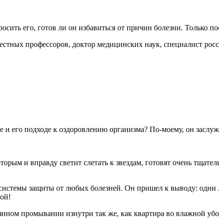
осить его, готов ли он избавиться от причин болезни. Только п
вестных профессоров, доктор медицинских наук, специалист р
е и его подходе к оздоровлению организма? По-моему, он заслу
которым и вправду светит слетать к звездам, готовят очень тщат
 системы защиты от любых болезней. Он пришел к выводу: одни
ой!
ном промывании изнутри так же, как квартира во влажной уборк