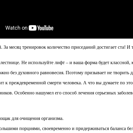
. За месяц тренировок количество приседаний достигает ста! И 
естнице. Не используйте лифт – и ваша форма будет классной, к
но без духовного равновесия. Поэтому призывает не творить для
дит к преждевременной смерти человека. А что вы думаете по эт
ков. Особенно нашумел его способ лечения серьезных заболева
ощак для очищения организма.
льшими порциями, своевременно и придерживаться баланса белк