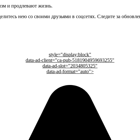
зм и продлевают жизнь.
делитесь нею со своими друзьями в соцсетях. Следите за обновле
style="display:block"
data-ad-client="ca-pub-5181904959693255"
data-ad-slot="2034805325"
data-ad-format="auto">