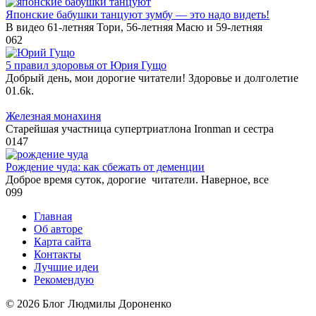
Японские бабушки танцуют зумбу — это надо видеть!
В видео 61-летняя Тори, 56-летняя Масю и 59-летняя
0
62
5 правил здоровья от Юрия Гущо
Добрый день, мои дорогие читатели! Здоровье и долголетие
0
1.6k.
Железная монахиня
Старейшая участница супертриатлона Ironman и сестра
0
147
Рождение чуда: как сбежать от деменции
Доброе время суток, дорогие читатели. Наверное, все
0
99
Главная
Об авторе
Карта сайта
Контакты
Лучшие идеи
Рекомендую
© 2026 Блог Людмилы Дороненко