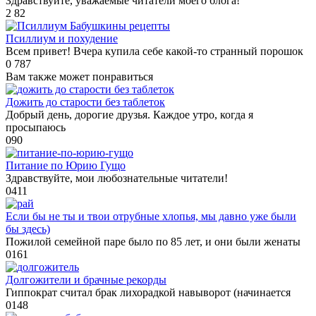
Здравствуйте, уважаемые читатели моего блога!
2
82
Бабушкины рецепты
Псиллиум и похудение
Всем привет! Вчера купила себе какой-то странный порошок
0
787
Вам также может понравиться
Дожить до старости без таблеток
Добрый день, дорогие друзья. Каждое утро, когда я
просыпаюсь
0
90
Питание по Юрию Гущо
Здравствуйте, мои любознательные читатели!
0
411
Если бы не ты и твои отрубные хлопья, мы давно уже были
бы здесь)
Пожилой семейной паре было по 85 лет, и они были женаты
0
161
Долгожители и брачные рекорды
Гиппократ считал брак лихорадкой навыворот (начинается
0
148