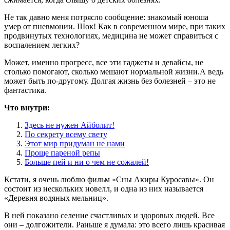
Не так давно меня потрясло сообщение: знакомый юноша
умер от пневмонии. Шок! Как в современном мире, при таких
продвинутых технологиях, медицина не может справиться с
воспалением легких?
Может, именно прогресс, все эти гаджеты и девайсы, не
столько помогают, сколько мешают нормальной жизни.А ведь
может быть по-другому. Долгая жизнь без болезней – это не
фантастика.
Что внутри:
Здесь не нужен Айболит!
По секрету всему свету
Этот мир придуман не нами
Проще пареной репы
Больше пей и ни о чем не сожалей!
Кстати, я очень люблю фильм «Сны Акиры Куросавы». Он
состоит из нескольких новелл, и одна из них называется
«Деревня водяных мельниц».
В ней показано селение счастливых и здоровых людей. Все
они – долгожители. Раньше я думала: это всего лишь красивая