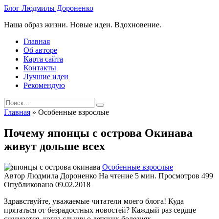
Skip
Блог Людмилы Дороненко
to
Наша образ жизни. Новые идеи. Вдохновение.
content
Главная
Об авторе
Карта сайта
Контакты
Лучшие идеи
Рекомендую
Search
for:
Главная
»
Особенные взрослые
Почему японцы с острова Окинава
живут дольше всех
Особенные взрослые
Автор
Людмила Дороненко
На чтение
5 мин.
Просмотров
499
Опубликовано
09.02.2018
Здравствуйте, уважаемые читатели моего блога! Куда
прятаться от безрадостных новостей? Каждый раз сердце
сжимается, когда слышу о детских болезнях.