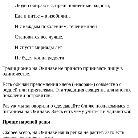
Люди собираются, преисполненные радости;
Еда и питье – в изобилии.
И с каждым поколением, течение дней
Становится все лучше,
И спустя мириады лет
Не будет конца радости.
Традиционно на Окинаве не принято принимать пищу в
одиночестве.
Есть обычай преломления хлеба («наораи») совместно с
родней или приятелями. Эта традиция священна для многих
поколений островитян.
Раз уж мы заговорили о еде, давайте ближе познакомимся с
питанием на Окинаве. Здесь есть чему учиться и удивляться!
Проще пареной репы
Скорее всего, на Окинаве наша репка не растет. Зато есть
сладкая картошка – имо.