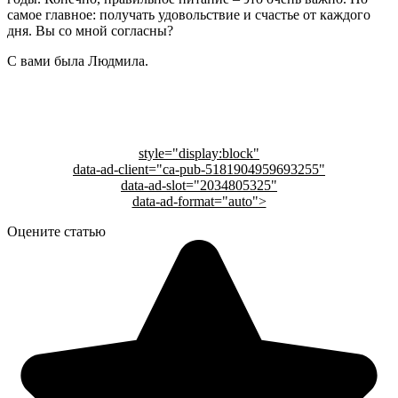
самое главное: получать удовольствие и счастье от каждого
дня. Вы со мной согласны?
С вами была Людмила.
style="display:block"
data-ad-client="ca-pub-5181904959693255"
data-ad-slot="2034805325"
data-ad-format="auto">
Оцените статью