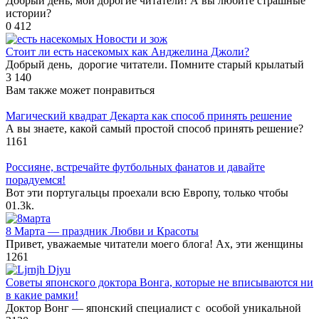
Добрый день, мои дорогие читатели! А вы любите страшные
истории?
0
412
Новости и зож
Стоит ли есть насекомых как Анджелина Джоли?
Добрый день, дорогие читатели. Помните старый крылатый
3
140
Вам также может понравиться
Магический квадрат Декарта как способ принять решение
А вы знаете, какой самый простой способ принять решение?
1
161
Россияне, встречайте футбольных фанатов и давайте
порадуемся!
Вот эти португальцы проехали всю Европу, только чтобы
0
1.3k.
8 Марта — праздник Любви и Красоты
Привет, уважаемые читатели моего блога! Ах, эти женщины
1
261
Советы японского доктора Вонга, которые не вписываются ни
в какие рамки!
Доктор Вонг — японский специалист с особой уникальной