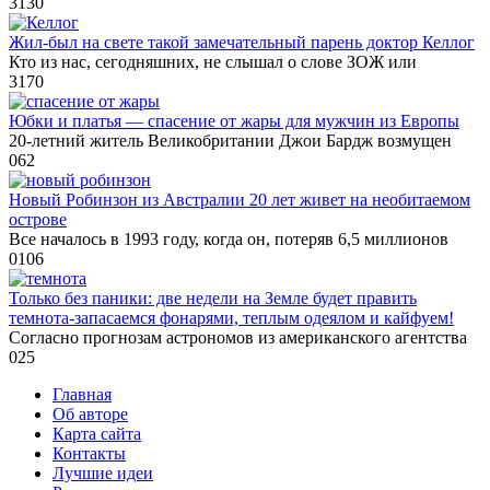
3
130
Жил-был на свете такой замечательный парень доктор Келлог
Кто из нас, сегодняшних, не слышал о слове ЗОЖ или
3
170
Юбки и платья — спасение от жары для мужчин из Европы
20-летний житель Великобритании Джои Бардж возмущен
0
62
Новый Робинзон из Австралии 20 лет живет на необитаемом
острове
Все началось в 1993 году, когда он, потеряв 6,5 миллионов
0
106
Только без паники: две недели на Земле будет править
темнота-запасаемся фонарями, теплым одеялом и кайфуем!
Согласно прогнозам астрономов из американского агентства
0
25
Главная
Об авторе
Карта сайта
Контакты
Лучшие идеи