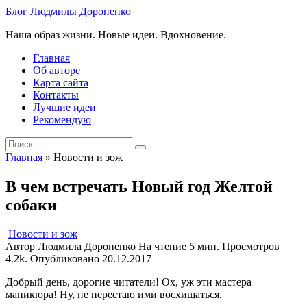
Skip
Блог Людмилы Дороненко
to
Наша образ жизни. Новые идеи. Вдохновение.
content
Главная
Об авторе
Карта сайта
Контакты
Лучшие идеи
Рекомендую
Search
for:
Главная
»
Новости и зож
В чем встречать Новый год Желтой
собаки
Новости и зож
Автор
Людмила Дороненко
На чтение
5 мин.
Просмотров
4.2k.
Опубликовано
20.12.2017
Добрый день, дорогие читатели! Ох, уж эти мастера
маникюра! Ну, не перестаю ими восхищаться.