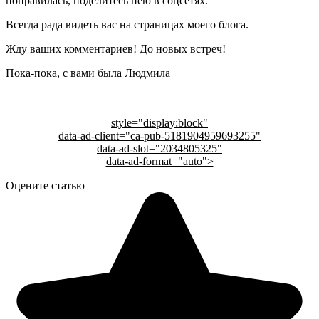
понравилась, поделитесь нею в соцсетях.
Всегда рада видеть вас на страницах моего блога.
Жду ваших комментариев! До новых встреч!
Пока-пока, с вами была Людмила
style="display:block"
data-ad-client="ca-pub-5181904959693255"
data-ad-slot="2034805325"
data-ad-format="auto">
Оцените статью